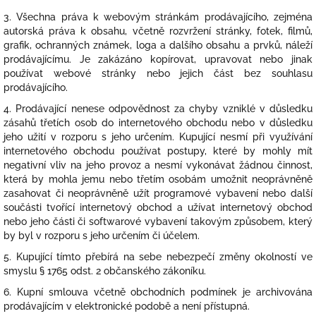
3. Všechna práva k webovým stránkám prodávajícího, zejména
autorská práva k obsahu, včetně rozvržení stránky, fotek, filmů,
grafik, ochranných známek, loga a dalšího obsahu a prvků, náleží
prodávajícímu. Je zakázáno kopírovat, upravovat nebo jinak
používat webové stránky nebo jejich část bez souhlasu
prodávajícího.
4. Prodávající nenese odpovědnost za chyby vzniklé v důsledku
zásahů třetích osob do internetového obchodu nebo v důsledku
jeho užití v rozporu s jeho určením. Kupující nesmí při využívání
internetového obchodu používat postupy, které by mohly mít
negativní vliv na jeho provoz a nesmí vykonávat žádnou činnost,
která by mohla jemu nebo třetím osobám umožnit neoprávněně
zasahovat či neoprávněně užít programové vybavení nebo další
součásti tvořící internetový obchod a užívat internetový obchod
nebo jeho části či softwarové vybavení takovým způsobem, který
by byl v rozporu s jeho určením či účelem.
5. Kupující tímto přebírá na sebe nebezpečí změny okolností ve
smyslu § 1765 odst. 2 občanského zákoníku.
6. Kupní smlouva včetně obchodních podmínek je archivována
prodávajícím v elektronické podobě a není přístupná.