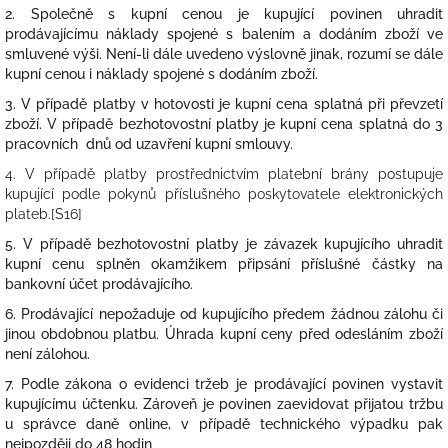
2. Společně s kupní cenou je kupující povinen uhradit
prodávajícímu náklady spojené s balením a dodáním zboží ve
smluvené výši. Není-li dále uvedeno výslovně jinak, rozumí se dále
kupní cenou i náklady spojené s dodáním zboží.
3. V případě platby v hotovosti je kupní cena splatná při převzetí
zboží. V případě bezhotovostní platby je kupní cena splatná do 3
pracovních dnů od uzavření kupní smlouvy.
4. V případě platby prostřednictvím platební brány postupuje
kupující podle pokynů příslušného poskytovatele elektronických
plateb.[S16]
5. V případě bezhotovostní platby je závazek kupujícího uhradit
kupní cenu splněn okamžikem připsání příslušné částky na
bankovní účet prodávajícího.
6. Prodávající nepožaduje od kupujícího předem žádnou zálohu či
jinou obdobnou platbu. Úhrada kupní ceny před odesláním zboží
není zálohou.
7. Podle zákona o evidenci tržeb je prodávající povinen vystavit
kupujícímu účtenku. Zároveň je povinen zaevidovat přijatou tržbu
u správce daně online, v případě technického výpadku pak
nejpozději do 48 hodin