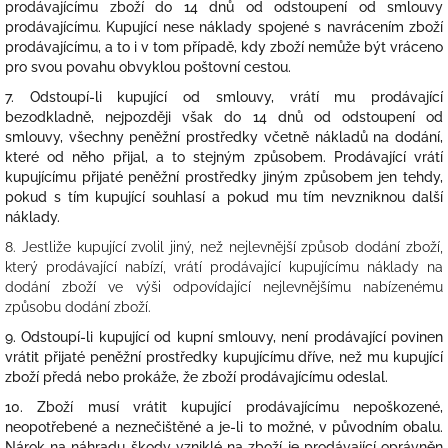
prodávajícímu zboží do 14 dnů od odstoupení od smlouvy
prodávajícímu. Kupující nese náklady spojené s navrácením zboží
prodávajícímu, a to i v tom případě, kdy zboží nemůže být vráceno
pro svou povahu obvyklou poštovní cestou.
7. Odstoupí-li kupující od smlouvy, vrátí mu prodávající
bezodkladně, nejpozději však do 14 dnů od odstoupení od
smlouvy, všechny peněžní prostředky včetně nákladů na dodání,
které od něho přijal, a to stejným způsobem. Prodávající vrátí
kupujícímu přijaté peněžní prostředky jiným způsobem jen tehdy,
pokud s tím kupující souhlasí a pokud mu tím nevzniknou další
náklady.
8. Jestliže kupující zvolil jiný, než nejlevnější způsob dodání zboží,
který prodávající nabízí, vrátí prodávající kupujícímu náklady na
dodání zboží ve výši odpovídající nejlevnějšímu nabízenému
způsobu dodání zboží.
9. Odstoupí-li kupující od kupní smlouvy, není prodávající povinen
vrátit přijaté peněžní prostředky kupujícímu dříve, než mu kupující
zboží předá nebo prokáže, že zboží prodávajícímu odeslal.
10. Zboží musí vrátit kupující prodávajícímu nepoškozené,
neopotřebené a neznečištěné a je-li to možné, v původním obalu.
Nárok na náhradu škody vzniklé na zboží je prodávající oprávněn