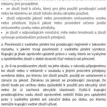
reklamy jimi prováděné,
se zboží hodí k účelu, který pro jeho použití prodávající uvádí
nebo ke kterému se zboží tohoto druhu obvykle používá,
zboží odpovídá jakostí nebo provedením smluvenému vzorku
nebo předloze, byla-li jakost nebo provedení určeno podle
smluveného vzorku nebo předlohy,
je zboží v odpovídajícím množství, míře nebo hmotnosti a
zboží
vyhovuje požadavkům právních předpisů.
2. Povinnosti z vadného plnění má prodávající nejméně v takovém
rozsahu, v jakém trvají povinnosti z vadného plnění výrobce.
Kupující je jinak oprávněn uplatnit právo z vady, která se vyskytne
u spotřebního zboží v době dvaceti čtyř měsíců od převzetí.
3. Je-li na prodávaném zboží, na jeho obalu, v návodu připojenému
ke zboží nebo v reklamě v souladu s jinými právními předpisy
uvedena doba, po kterou lze zboží použít, použijí se ustanovení o
záruce za jakost. Zárukou za jakost se prodávající zavazuje, že
zboží bude po určitou dobu způsobilé k použití pro obvyklý účel
nebo že si zachová obvyklé vlastnosti. Vytkl-li kupující
prodávajícímu vadu zboží oprávněně, neběží lhůta pro uplatnění
práv z vadného plnění ani záruční doba po dobu, po kterou
nemůže kupující vadné zboží užívat.