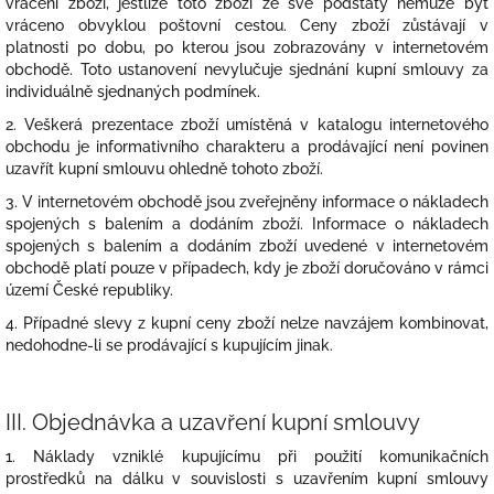
vrácení zboží, jestliže toto zboží ze své podstaty nemůže být
vráceno obvyklou poštovní cestou. Ceny zboží zůstávají v
platnosti po dobu, po kterou jsou zobrazovány v internetovém
obchodě. Toto ustanovení nevylučuje sjednání kupní smlouvy za
individuálně sjednaných podmínek.
2. Veškerá prezentace zboží umístěná v katalogu internetového
obchodu je informativního charakteru a prodávající není povinen
uzavřít kupní smlouvu ohledně tohoto zboží.
3. V internetovém obchodě jsou zveřejněny informace o nákladech
spojených s balením a dodáním zboží. Informace o nákladech
spojených s balením a dodáním zboží uvedené v internetovém
obchodě platí pouze v případech, kdy je zboží doručováno v rámci
území České republiky.
4. Případné slevy z kupní ceny zboží nelze navzájem kombinovat,
nedohodne-li se prodávající s kupujícím jinak.
III.
Objednávka a uzavření kupní smlouvy
1. Náklady vzniklé kupujícímu při použití komunikačních
prostředků na dálku v souvislosti s uzavřením kupní smlouvy