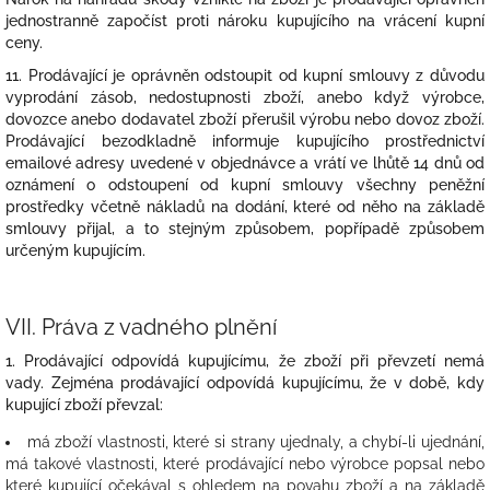
jednostranně započíst proti nároku kupujícího na vrácení kupní
ceny.
11. Prodávající je oprávněn odstoupit od kupní smlouvy z důvodu
vyprodání zásob, nedostupnosti zboží, anebo když výrobce,
dovozce anebo dodavatel zboží přerušil výrobu nebo dovoz zboží.
Prodávající bezodkladně informuje kupujícího prostřednictví
emailové adresy uvedené v objednávce a vrátí ve lhůtě 14 dnů od
oznámení o odstoupení od kupní smlouvy všechny peněžní
prostředky včetně nákladů na dodání, které od něho na základě
smlouvy přijal, a to stejným způsobem, popřípadě způsobem
určeným kupujícím.
VII.
Práva z vadného plnění
1. Prodávající odpovídá kupujícímu, že zboží při převzetí nemá
vady. Zejména prodávající odpovídá kupujícímu, že v době, kdy
kupující zboží převzal:
má zboží vlastnosti, které si strany ujednaly, a chybí-li ujednání,
má takové vlastnosti, které prodávající nebo výrobce popsal nebo
které kupující očekával s ohledem na povahu zboží a na základě