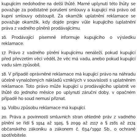
kupujícím nedohodne na delší lhůtě. Marné uplynutí této lhůty se
považuje za podstatné porušení smlouvy a kupující má právo od
kupní smlouvy odstoupit. Za okamžik uplatnění reklamace se
považuje okamžik, kdy dojde projev vůle kupujícího (uplatnění
práva z vadného plnění) prodávajícímu.
16. Prodávající písemně informuje kupujícího o výsledku
reklamace.
17. Právo z vadného plnění kupujícímu nenáleží, pokud kupující
před převzetím věci věděl, že věc má vadu, anebo pokud kupující
vadu sám způsobil.
18. V případě oprávněné reklamace má kupující právo na náhradu
účelně vynaložených nákladů vzniklých v souvislosti s uplatněním
reklamace. Toto právo může kupující u prodávajícího uplatnit ve
lhůtě do jednoho měsíce po uplynutí záruční doby, v opačném
případě ho soud nemusí přiznat.
19. Volbu způsobu reklamace má kupující.
20. Práva a povinnosti smluvních stran ohledně práv z vadného
plnění se řídí § 1914 až 1925, § 2099 až 2117 a § 2161 až 2174
občanského zákoníku a zákonem č. 634/1992 Sb., o ochraně
spotřebitele.