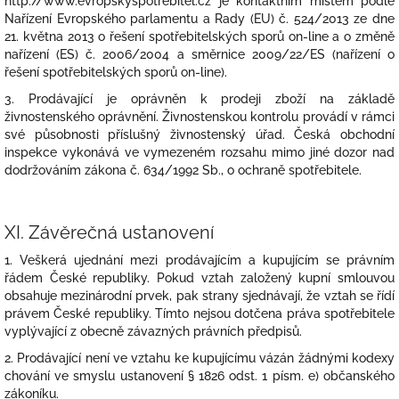
http://www.evropskyspotrebitel.cz je kontaktním místem podle
Nařízení Evropského parlamentu a Rady (EU) č. 524/2013 ze dne
21. května 2013 o řešení spotřebitelských sporů on-line a o změně
nařízení (ES) č. 2006/2004 a směrnice 2009/22/ES (nařízení o
řešení spotřebitelských sporů on-line).
3. Prodávající je oprávněn k prodeji zboží na základě
živnostenského oprávnění. Živnostenskou kontrolu provádí v rámci
své působnosti příslušný živnostenský úřad. Česká obchodní
inspekce vykonává ve vymezeném rozsahu mimo jiné dozor nad
dodržováním zákona č. 634/1992 Sb., o ochraně spotřebitele.
XI.
Závěrečná ustanovení
1. Veškerá ujednání mezi prodávajícím a kupujícím se právním
řádem České republiky. Pokud vztah založený kupní smlouvou
obsahuje mezinárodní prvek, pak strany sjednávají, že vztah se řídí
právem České republiky. Tímto nejsou dotčena práva spotřebitele
vyplývající z obecně závazných právních předpisů.
2. Prodávající není ve vztahu ke kupujícímu vázán žádnými kodexy
chování ve smyslu ustanovení § 1826 odst. 1 písm. e) občanského
zákoníku.