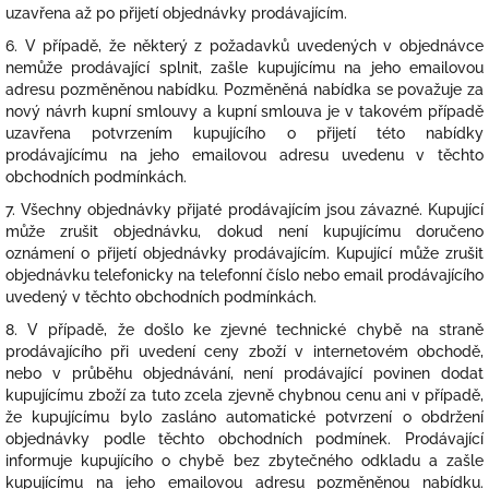
uzavřena až po přijetí objednávky prodávajícím.
6. V případě, že některý z požadavků uvedených v objednávce
nemůže prodávající splnit, zašle kupujícímu na jeho emailovou
adresu pozměněnou nabídku. Pozměněná nabídka se považuje za
nový návrh kupní smlouvy a kupní smlouva je v takovém případě
uzavřena potvrzením kupujícího o přijetí této nabídky
prodávajícímu na jeho emailovou adresu uvedenu v těchto
obchodních podmínkách.
7. Všechny objednávky přijaté prodávajícím jsou závazné. Kupující
může zrušit objednávku, dokud není kupujícímu doručeno
oznámení o přijetí objednávky prodávajícím. Kupující může zrušit
objednávku telefonicky na telefonní číslo nebo email prodávajícího
uvedený v těchto obchodních podmínkách.
8. V případě, že došlo ke zjevné technické chybě na straně
prodávajícího při uvedení ceny zboží v internetovém obchodě,
nebo v průběhu objednávání, není prodávající povinen dodat
kupujícímu zboží za tuto zcela zjevně chybnou cenu ani v případě,
že kupujícímu bylo zasláno automatické potvrzení o obdržení
objednávky podle těchto obchodních podmínek. Prodávající
informuje kupujícího o chybě bez zbytečného odkladu a zašle
kupujícímu na jeho emailovou adresu pozměněnou nabídku.