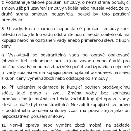
7. Podstatné je takové porušení smlouvy, o němž strana porušující
smlouvu již při uzavření smlouvy věděla nebo musela vědět, že by
druhá strana smlouvu neuzavřela, pokud by toto porušení
předvídala.
8. U vady, která znamená nepodstatné porušení smlouvy (bez
ohledu na to, jde-li o vadu odstranitelnou či neodstranitelnou), má
kupující nárok na odstranění vady anebo přiměřenou slevu z kupní
ceny.
9. Vyskytla-li se odstranitelná vada po opravě opakovaně
(obvykle třetí reklamace pro stejnou závadu nebo čtvrtá pro
odlišné závady) nebo má zboží větší počet vad (zpravidla nejméně
tři vady současně), má kupující právo uplatnit požadavek na slevu
z kupní ceny, výměnu zboží nebo odstoupit od smlouvy.
10. Při uplatnění reklamace je kupující povinen prodávajícímu
sdělit, jaké právo si zvolil. Změna volby bez souhlasu
prodávajícího je možná jen tehdy, žádal-li kupující opravu vady,
která se ukáže být neodstranitelná. Nezvolí-li kupující si své právo
z podstatného porušení smlouvy včas, má práva stejná jako při
nepodstatném porušení smlouvy.
11. Není-li oprava nebo výměna zboží možná, na základě