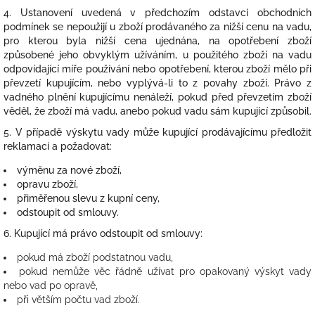
4. Ustanovení uvedená v předchozím odstavci obchodních
podmínek se nepoužijí u zboží prodávaného za nižší cenu na vadu,
pro kterou byla nižší cena ujednána, na opotřebení zboží
způsobené jeho obvyklým užíváním, u použitého zboží na vadu
odpovídající míře používání nebo opotřebení, kterou zboží mělo při
převzetí kupujícím, nebo vyplývá-li to z povahy zboží. Právo z
vadného plnění kupujícímu nenáleží, pokud před převzetím zboží
věděl, že zboží má vadu, anebo pokud vadu sám kupující způsobil.
5. V případě výskytu vady může kupující prodávajícímu předložit
reklamaci a požadovat:
výměnu za nové zboží,
opravu zboží,
přiměřenou slevu z kupní ceny,
odstoupit od smlouvy.
6. Kupující má právo odstoupit od smlouvy:
pokud má zboží podstatnou vadu,
pokud nemůže věc řádně užívat pro opakovaný výskyt vady
nebo vad po opravě,
při větším počtu vad zboží.