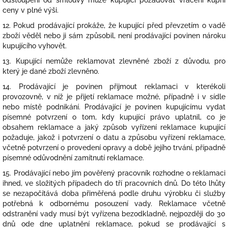
odstoupení od smlouvy může kupující požadovat vrácení kupní
ceny v plné výši.
12. Pokud prodávající prokáže, že kupující před převzetím o vadě
zboží věděl nebo ji sám způsobil, není prodávající povinen nároku
kupujícího vyhovět.
13. Kupující nemůže reklamovat zlevněné zboží z důvodu, pro
který je dané zboží zlevněno.
14. Prodávající je povinen přijmout reklamaci v kterékoli
provozovně, v níž je přijetí reklamace možné, případně i v sídle
nebo místě podnikání. Prodávající je povinen kupujícímu vydat
písemné potvrzení o tom, kdy kupující právo uplatnil, co je
obsahem reklamace a jaký způsob vyřízení reklamace kupující
požaduje, jakož i potvrzení o datu a způsobu vyřízení reklamace,
včetně potvrzení o provedení opravy a době jejího trvání, případně
písemné odůvodnění zamítnutí reklamace.
15. Prodávající nebo jím pověřený pracovník rozhodne o reklamaci
ihned, ve složitých případech do tří pracovních dnů. Do této lhůty
se nezapočítává doba přiměřená podle druhu výrobku či služby
potřebná k odbornému posouzení vady. Reklamace včetně
odstranění vady musí být vyřízena bezodkladně, nejpozději do 30
dnů ode dne uplatnění reklamace, pokud se prodávající s