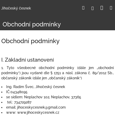
Přejít
Nák
Hledat
Přihlášení
na
Jihočeský česnek
obsah
koší
Obchodní podmínky
Obchodní podmínky
I. Základní ustanovení
1. Tyto všeobecné obchodní podmínky (dále jen „obchodní
podmínky“) jsou vydané dle § 1751 a násl. zákona č. 89/2012 Sb.,
občanský zákoník (dále jen „občanský zákoník“)
Ing. Radim Švec, Jihočeský česnek
IČ:04348095
se sídlem: Neplachov 102, Neplachov, 37365
tel.:
734729287
email: jihoceskycesnek@gmail.com
www: www.jihoceskycesnek.cz