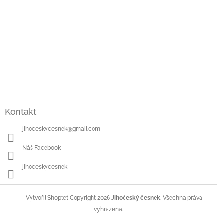
Kontakt
jihoceskycesnek
@
gmail.com
Náš Facebook
jihoceskycesnek
Copyright 2026
Jihočeský česnek
. Všechna práva
Vytvořil Shoptet
vyhrazena.