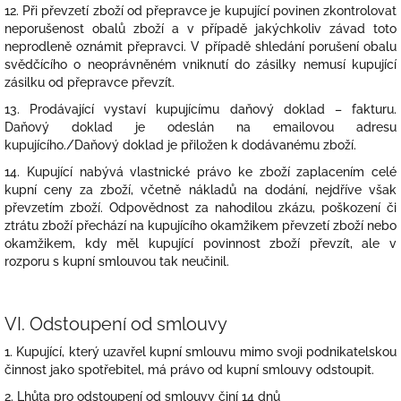
12. Při převzetí zboží od přepravce je kupující povinen zkontrolovat
neporušenost obalů zboží a v případě jakýchkoliv závad toto
neprodleně oznámit přepravci. V případě shledání porušení obalu
svědčícího o neoprávněném vniknutí do zásilky nemusí kupující
zásilku od přepravce převzít.
13. Prodávající vystaví kupujícímu daňový doklad – fakturu.
Daňový doklad je odeslán na emailovou adresu
kupujícího./Daňový doklad je přiložen k dodávanému zboží.
14. Kupující nabývá vlastnické právo ke zboží zaplacením celé
kupní ceny za zboží, včetně nákladů na dodání, nejdříve však
převzetím zboží. Odpovědnost za nahodilou zkázu, poškození či
ztrátu zboží přechází na kupujícího okamžikem převzetí zboží nebo
okamžikem, kdy měl kupující povinnost zboží převzít, ale v
rozporu s kupní smlouvou tak neučinil.
VI.
Odstoupení od smlouvy
1. Kupující, který uzavřel kupní smlouvu mimo svoji podnikatelskou
činnost jako spotřebitel, má právo od kupní smlouvy odstoupit.
2. Lhůta pro odstoupení od smlouvy činí 14 dnů