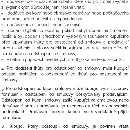
dodávce zboží v uzavřeném obalu, které kupující z obalu vyňal a
z hygienických důvodů jej není možné vrátit,
dodávce zvukové nebo obrazové nahrávky nebo počítačového
programu, pokud porušil jejich původní obal,
dodávce novin, periodik nebo časopisů,
dodání digitálního obsahu, pokud nebyl dodán na hmotném
nosiči a byl dodán s předchozím výslovným souhlasem kupujícího
před uplynutím lhůty pro odstoupení od smlouvy a prodávající
před uzavřením smlouvy sdělil kupujícímu, že v takovém případě
nemá právo na odstoupení od smlouvy,
v dalších případech uvedených v § 1837 občanského zákoníku.
4. Pro dodržení lhůty pro odstoupení od smlouvy musí kupující
odeslat prohlášení o odstoupení ve lhůtě pro odstoupení od
smlouvy.
5. Pro odstoupení od kupní smlouvy může kupující využít vzorový
formulář k odstoupení od smlouvy poskytovaný prodávajícím.
Odstoupení od kupní smlouvy zašle kupující na emailovou nebo
doručovací adresu prodávajícího uvedenou v těchto obchodních
podmínkách. Prodávající potvrdí kupujícímu bezodkladně přijetí
formuláře.
6. Kupující, který odstoupil od smlouvy, je povinen vrátit