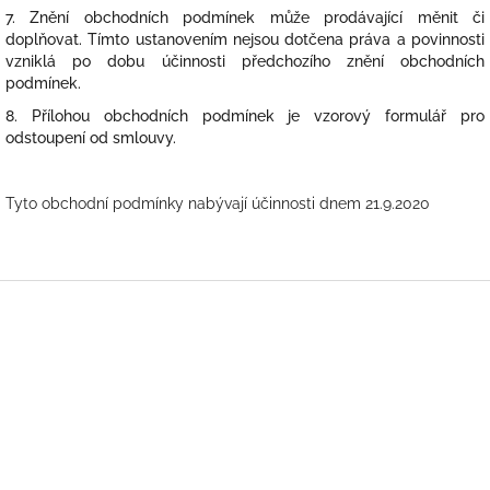
7. Znění obchodních podmínek může prodávající měnit či
doplňovat. Tímto ustanovením nejsou dotčena práva a povinnosti
vzniklá po dobu účinnosti předchozího znění obchodních
podmínek.
8. Přílohou obchodních podmínek je vzorový formulář pro
odstoupení od smlouvy.
Tyto obchodní podmínky nabývají účinnosti dnem 21.9.2020
Z
á
p
a
t
í