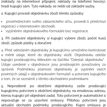
(náklady na internetové připojení, náklady na telefonní hovory),
hradí kupující sám. Tyto náklady se neliší od základní sazby.
2. Kupující provádí objednávku zboží těmito způsoby:
prostřednictvím svého zákaznického účtu, provedl-li předchozí
registraci v internetovém obchodě,
vyplněním objednávkového formuláře bez registrace.
3. Při zadávání objednávky si kupující vybere zboží, počet kusů
zboží, způsob platby a doručení.
4. Před odesláním objednávky je kupujícímu umožněno kontrolovat
a měnit údaje, které do objednávky vložil. Objednávku odešle
kupující prodávajícímu kliknutím na tlačítko "Odeslat objednávku" .
Údaje uvedené v objednávce jsou prodávajícím považovány za
správné. Podmínkou platnosti objednávky je vyplnění všech
povinných údajů v objednávkovém formuláři a potvrzení kupujícího
o tom, že se seznámil s těmito obchodními podmínkami.
5. Neprodleně po obdržení objednávky zašle prodávající
kupujícímu potvrzení o obdržení objednávky na emailovou adresu,
kterou kupující při objednání zadal. Toto potvrzení je automatické a
nepovažuje se za uzavření smlouvy. Přílohou potvrzení jsou
aktuální obchodní podmínky prodávajícího. Kupní smlouva je