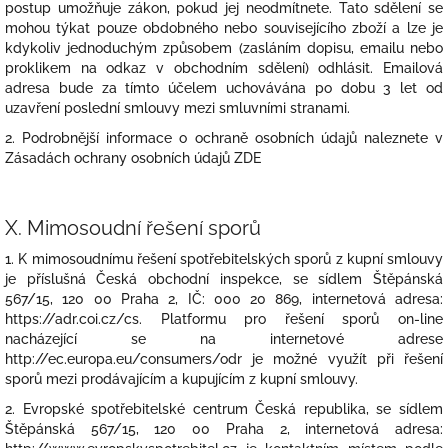
postup umožňuje zákon, pokud jej neodmítnete. Tato sdělení se
mohou týkat pouze obdobného nebo souvisejícího zboží a lze je
kdykoliv jednoduchým způsobem (zasláním dopisu, emailu nebo
proklikem na odkaz v obchodním sdělení) odhlásit. Emailová
adresa bude za tímto účelem uchovávána po dobu 3 let od
uzavření poslední smlouvy mezi smluvními stranami.
2. Podrobnější informace o ochraně osobních údajů naleznete v
Zásadách ochrany osobních údajů ZDE
X.
Mimosoudní řešení sporů
1. K mimosoudnímu řešení spotřebitelských sporů z kupní smlouvy
je příslušná Česká obchodní inspekce, se sídlem Štěpánská
567/15, 120 00 Praha 2, IČ: 000 20 869, internetová adresa:
https://adr.coi.cz/cs. Platformu pro řešení sporů on-line
nacházející se na internetové adrese
http://ec.europa.eu/consumers/odr je možné využít při řešení
sporů mezi prodávajícím a kupujícím z kupní smlouvy.
2. Evropské spotřebitelské centrum Česká republika, se sídlem
Štěpánská 567/15, 120 00 Praha 2, internetová adresa: