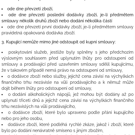
ode dne převzetí zboží,
ode dne převzetí poslední dodávky zboží, je-li předmětem
smlouvy několik druhů zboží nebo dodání několika částí
ode dne převzetí první dodávky zboží, je-li předmětem smlouvy
pravidelná opakovaná dodávka zboží.
3. Kupující nemůže mimo jiné odstoupit od kupní smlouvy:
poskytování služeb, jestliže byly splněny s jeho předchozím
výslovným souhlasem před uplynutím lhůty pro odstoupení od
smlouvy a prodávající před uzavřením smlouvy sdělil kupujícímu,
že v takovém případě nemá právo na odstoupení od smlouvy,
o dodávce zboží nebo služby, jejichž cena závisí na výchylkách
finančního trhu nezávisle na vůli prodávajícího a k němuž může
dojít během lhůty pro odstoupení od smlouvy,
o dodání alkoholických nápojů, jež mohou být dodány až po
uplynutí třiceti dnů a jejichž cena závisí na výchylkách finančního
trhu nezávislých na vůli prodávajícího,
o dodávce zboží, které bylo upraveno podle přání kupujícího
nebo pro jeho osobu,
dodávce zboží, které podléhá rychlé zkáze, jakož i zboží, které
bylo po dodání nenávratně smíseno s jiným zbožím,