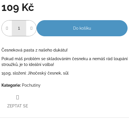
109 Kč
Do košíku
Česneková pasta z našeho dukátu!
Pokud máš problém se skladováním česneku a nemáš rád loupání
stroužků, je to ideální volba!
150g, složení: Jihočeský česnek, sůl
Kategorie
:
Pochutiny
ZEPTAT SE
Z
á