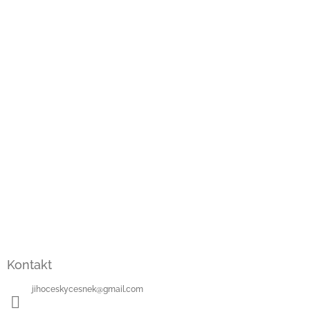
Kontakt
jihoceskycesnek
@
gmail.com